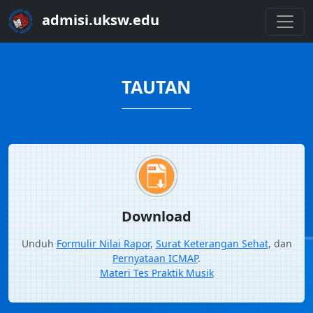
admisi.uksw.edu
TAUTAN
Download
Unduh
Formulir Nilai Rapor
,
Surat Keterangan Sehat
, dan
Pernyataan ICMAP
.
Materi Tes Praktik Musik